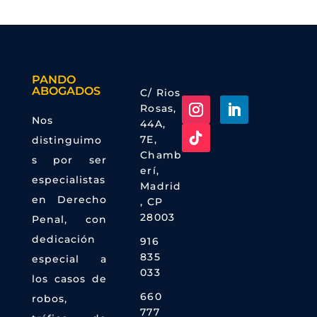
PANDO
ABOGADOS
C/ Rios
Rosas,
Nos
44A,
7E,
distinguimo
Chamb
s por ser
erí,
especialistas
Madrid
en Derecho
, CP
28003
Penal, con
dedicación

916
835
especial a
033
los casos de

660
robos,
777