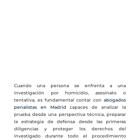
constituyen algunas de las investigaciones
penales más complejas y graves de nuestro
sistema judicial. Suelen implicar importantes
despliegues policiales, informes forenses,
reconstrucciones de hechos, análisis de
dispositivos electrónicos, declaraciones
testificales y una intensa actividad probatoria.
En este tipo de procedimientos, una defensa
penal especializada resulta esencial desde el
primer momento.
Cuando una persona se enfrenta a una
investigación por homicidio, asesinato o
tentativa, es fundamental contar con
abogados
penalistas en Madrid
capaces de analizar la
prueba desde una perspectiva técnica, preparar
la estrategia de defensa desde las primeras
diligencias y proteger los derechos del
investigado durante todo el procedimiento