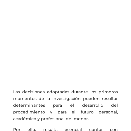
Defensa penal
especializada en
Derecho
Penal de Menores y
bandas juveniles
organizadas
Los procedimientos seguidos ante la Fiscalía de
Menores y los Juzgados de Menores presentan
características propias que exigen
conocimientos específicos, experiencia procesal
y una estrategia de defensa adaptada a las
particularidades de la jurisdicción de menores.
Las decisiones adoptadas durante los primeros
momentos de la investigación pueden resultar
determinantes para el desarrollo del
procedimiento y para el futuro personal,
académico y profesional del menor.
Por ello, resulta esencial contar con