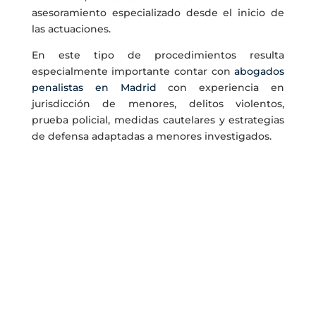
asesoramiento especializado desde el inicio de
las actuaciones.
En este tipo de procedimientos resulta
especialmente importante contar con
abogados
penalistas en Madrid
con experiencia en
jurisdicción de menores, delitos violentos,
prueba policial, medidas cautelares y estrategias
de defensa adaptadas a menores investigados.
Uno de los mayores
especialistas en
bandas
juveniles organizadas de
España
Jesús Pando Díaz
dirige personalmente la
defensa de procedimientos penales de menores
y causas relacionadas con bandas juveniles
organizadas.