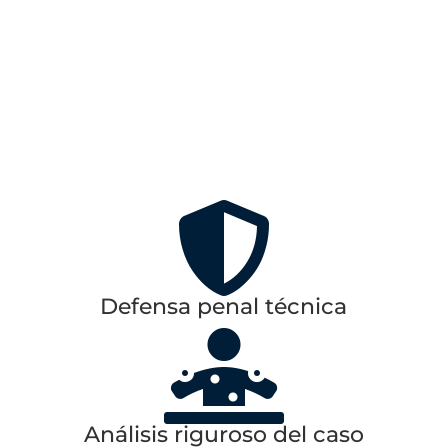
procesal y a la trascendencia personal, familiar y
profesional del caso.
Como abogados penalistas en Madrid, nuestro
trabajo combina análisis técnico, estudio de la
prueba, preparación procesal y acompañamiento
cercano al cliente durante todo el procedimiento
penal, desde la fase de investigación hasta el
juicio, los recursos y la ejecución de sentencia.

Defensa penal técnica

Análisis riguroso del caso