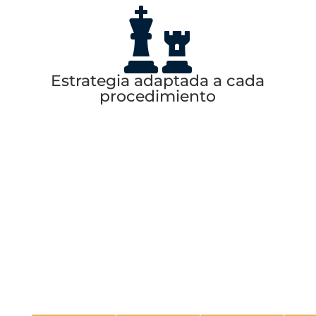

Estrategia adaptada a cada
procedimiento
Casos de éxito en
defensa
penal
La estrategia adoptada desde las primeras fases
del procedimiento puede resultar determinante.
Estos son algunos asuntos en los que la defensa
penal desarrollada por Pando Abogados permitió
obtener resultados favorables para nuestros
clientes.