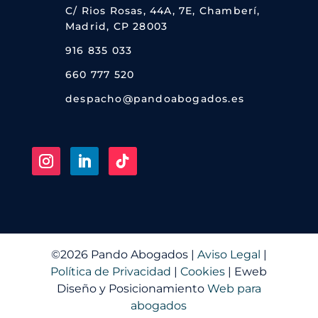
C/ Rios Rosas, 44A, 7E, Chamberí,
Madrid, CP 28003

916 835 033

660 777 520

despacho@pandoabogados.es
©2026
Pando Abogados |
Aviso Legal
|
Política de Privacidad
|
Cookies
| Eweb
Diseño y Posicionamiento
Web para
abogados