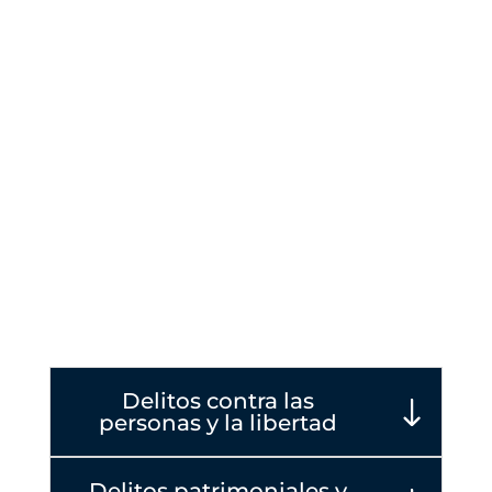
complejidad, tanto en defensa como en
acusación particular.
Las áreas que se muestran a continuación
representan algunos de los procedimientos en
los que puede intervenir el despacho. Cada
delito presenta circunstancias, pruebas y
consecuencias diferentes, por lo que la estrategia
debe definirse de forma individual.
Esta página ofrece una visión general de
nuestros servicios de defensa penal. Para asuntos
concretos pueden consultarse también las
páginas especializadas de cada área.
Delitos contra las
personas y la libertad
Delitos patrimoniales y