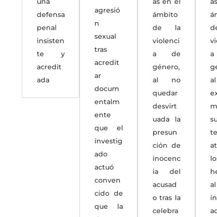
una
as en el
a
agresió
defensa
ámbito
á
n
penal
de la
d
sexual
insisten
violenci
v
tras
te y
a de
acredit
acredit
género,
g
ar
ada
al no
a
docum
quedar
ex
entalm
desvirt
m
ente
uada la
s
que el
presun
t
investig
ción de
at
ado
inocenc
lo
actuó
ia del
h
conven
acusad
al
cido de
o tras la
i
que la
celebra
a