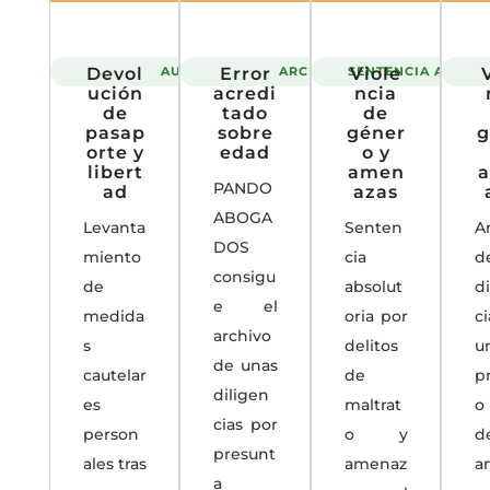
Devol
AUTO
Error
ARCHIVO
SENTENCIA ABSOL
Viole
ución
acredi
ncia
de
tado
de
pasap
sobre
géner
g
orte y
edad
o y
libert
amen
PANDO
ad
azas
ABOGA
Levanta
Senten
A
DOS
miento
cia
d
consigu
de
absolut
d
e el
medida
oria por
c
archivo
s
delitos
u
de unas
cautelar
de
p
diligen
es
maltrat
o
cias por
person
o y
d
presunt
ales tras
amenaz
a
a