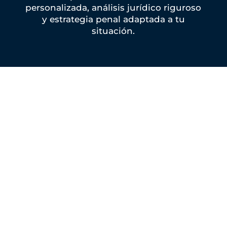
personalizada, análisis jurídico riguroso
y estrategia penal adaptada a tu
situación.
Defensa penal ante
juzgados y tribunales de
Madrid
Prestamos asistencia y defensa penal en
procedimientos tramitados ante los Juzgados de
Instrucción de Madrid, Juzgados de lo Penal,
Audiencia Provincial de Madrid y, cuando el
asunto lo requiere, ante la Audiencia Nacional.
Intervenimos tanto en defensa de personas
investigadas o acusadas como en representación
de perjudicados que necesitan ejercer una